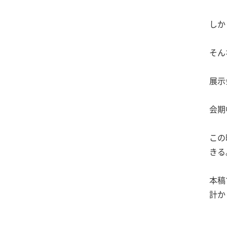
しか
そん
展示
会期
この
きる
本稿
計か