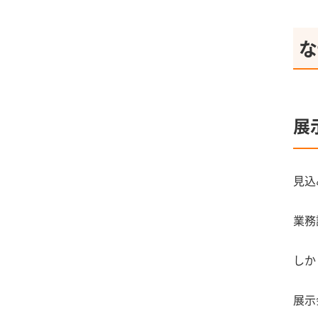
な
展
見込
業務
しか
展示