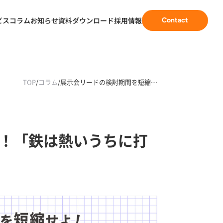
ビス
コラム
お知らせ
資料ダウンロード
採用情報
Contact
TOP
/
コラム
/
展示会リードの検討期間を短縮…
！「鉄は熱いうちに打