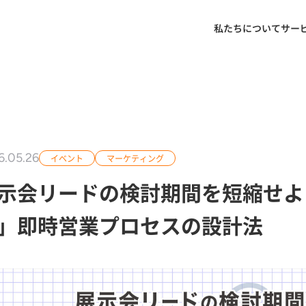
私たちについて
サー
6.05.26
イベント
マーケティング
示会リードの検討期間を短縮せよ
」即時営業プロセスの設計法