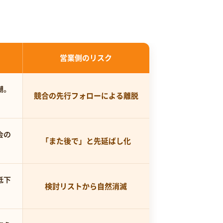
営業側のリスク
潮。
競合の先行フォローによる離脱
会の
「また後で」と先延ばし化
低下
検討リストから自然消滅