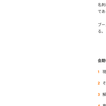
名刺
であ
ブー
る。
会期
現
解