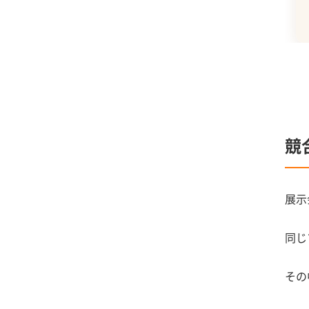
競
展示
同じ
その