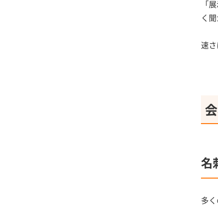
「展
く聞
速さ
会
名
多く