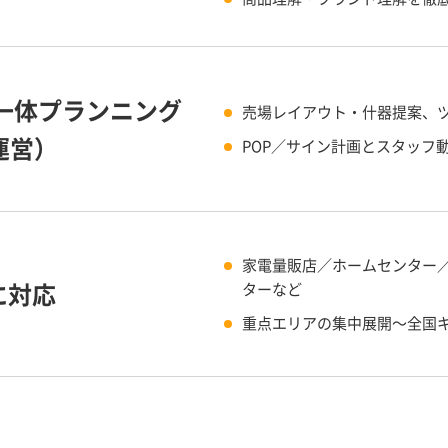
一体プランニング
売場レイアウト・什器提案、
運営）
POP／サイン計画とスタッフ
家電量販店／ホームセンター
に対応
ターなど
重点エリアの集中展開〜全国