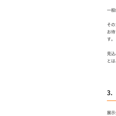
一般
その
お待
す。
見込
とは
3
展示