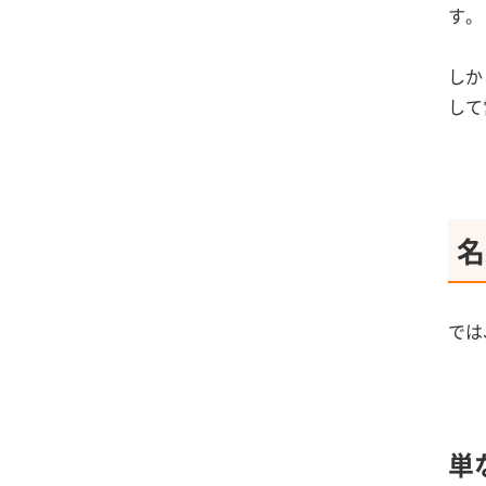
す。
しか
して
名
では
単