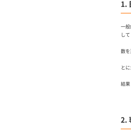
1
一般
して
数を
とに
結果
2