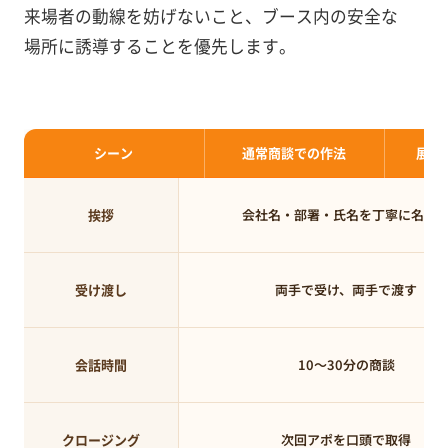
来場者の動線を妨げないこと、ブース内の安全な
場所に誘導することを優先します。
シーン
通常商談での作法
展示
挨拶
会社名・部署・氏名を丁寧に名乗
受け渡し
両手で受け、両手で渡す
会話時間
10〜30分の商談
クロージング
次回アポを口頭で取得