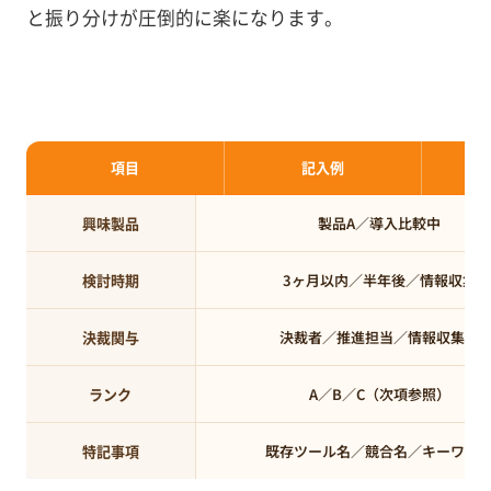
と振り分けが圧倒的に楽になります。
項目
記入例
興味製品
製品A／導入比較中
検討時期
3ヶ月以内／半年後／情報収集
決裁関与
決裁者／推進担当／情報収集役
ランク
A／B／C（次項参照）
特記事項
既存ツール名／競合名／キーワー