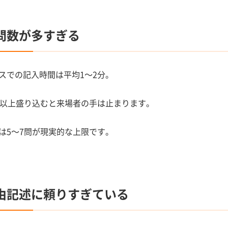
問数が多すぎる
スでの記入時間は平均1〜2分。
問以上盛り込むと来場者の手は止まります。
は5〜7問が現実的な上限です。
由記述に頼りすぎている