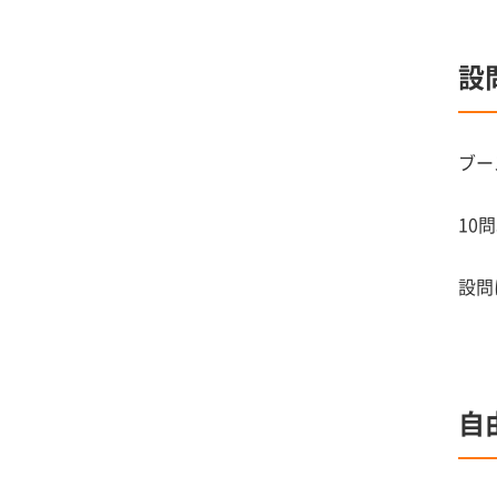
設
ブー
10
設問
自