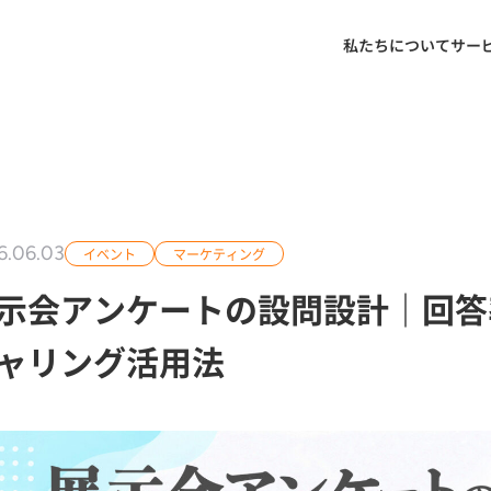
私たちについて
サー
6.06.03
イベント
マーケティング
示会アンケートの設問設計｜回答
ャリング活用法