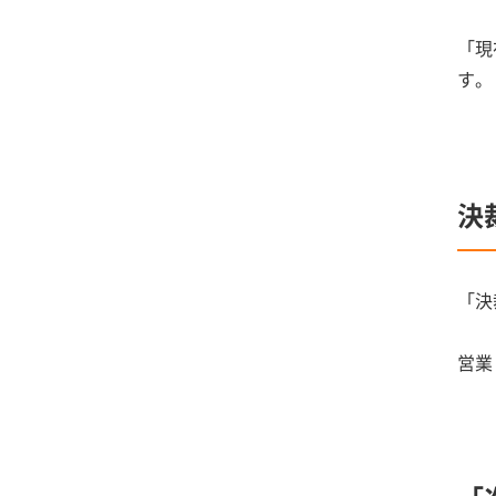
「現
す。
決
「決
営業