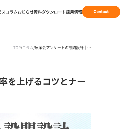
ビス
コラム
お知らせ
資料ダウンロード
採用情報
Contact
TOP
/
コラム
/
展示会アンケートの設問設計｜…
率を上げるコツとナー