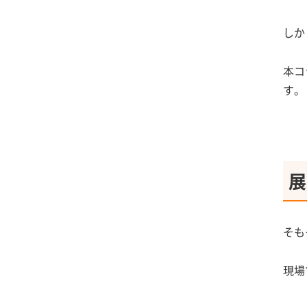
しか
本コ
す。
展
そも
現場