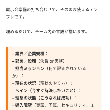
展示会準備の打ち合わせで、そのまま使えるテン
プレです。
埋めるだけで、チーム内の言語が揃います。
–
業界／企業規模
：
–
部署／役職
（決裁 or 実務）：
–
担当ミッション
（何で評価されている
か）：
–
現在の状況
（現状のやり方）：
–
ペイン（今すぐ解決したいこと）
：
–
理想の状態（こうなれば成功）
：
–
導入障壁
（稟議、予算、セキュリティ、工