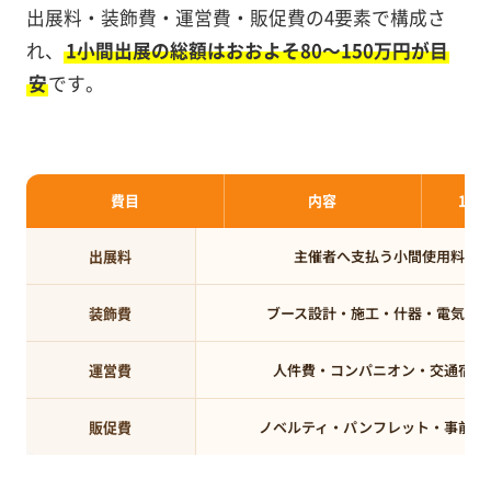
出展料・装飾費・運営費・販促費の4要素で構成さ
れ、
1小間出展の総額はおおよそ80〜150万円が目
安
です。
費目
内容
1小
出展料
主催者へ支払う小間使用料
装飾費
ブース設計・施工・什器・電気工
運営費
人件費・コンパニオン・交通宿泊
販促費
ノベルティ・パンフレット・事前集