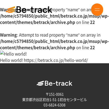
Warning
: Attempt to read property "name" on array in
/home/c5794850/public_html/betrack.co.jp/msup/wp-
content/themes/betrack/archive.php
on line
22
Warning
: Attempt to read property "name" on array in
/home/c5794850/public_html/betrack.co.jp/msup/wp-
content/themes/betrack/archive.php
on line
22
Hello world!
https://betrack.co.jp/hello-world/
〒151-0061
東京都渋谷区初台1-51-1初台センタービル
03-6824-6308